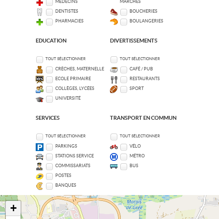
MÉDECINS
MARCHÉS
DENTISTES
BOUCHERIES
PHARMACIES
BOULANGERIES
EDUCATION
DIVERTISSEMENTS
TOUT SÉLECTIONNER
TOUT SÉLECTIONNER
CRÈCHES, MATERNELLE
CAFÉ / PUB
ECOLE PRIMAIRE
RESTAURANTS
COLLÈGES, LYCÉES
SPORT
UNIVERSITÉ
SERVICES
TRANSPORT EN COMMUN
TOUT SÉLECTIONNER
TOUT SÉLECTIONNER
PARKINGS
VÉLO
STATIONS SERVICE
MÉTRO
COMMISSARIATS
BUS
POSTES
BANQUES
+