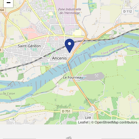
−
Leaflet
| © OpenStreetMap contributors