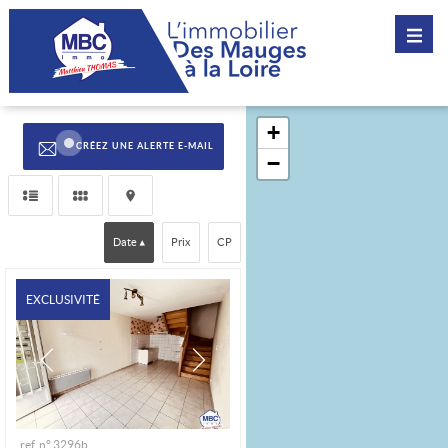
CRÉEZ UNE ALERTE E-MAIL
Date
Prix
CP
EXCLUSIVITÉ
ref. n° 3296b