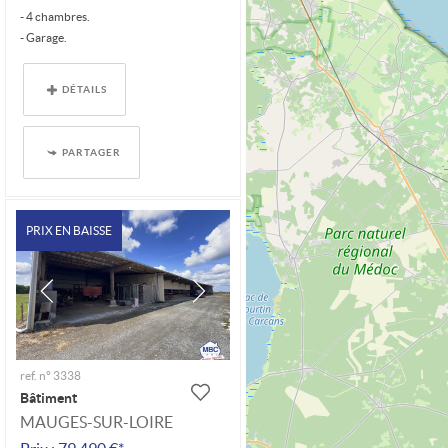
- 4 chambres.
- Garage.
- Parcelle de 1160 m².
- Ancienne maison à...
DÉTAILS
PARTAGER
PRIX EN BAISSE
ref. n° 3338
Bâtiment
MAUGES-SUR-LOIRE