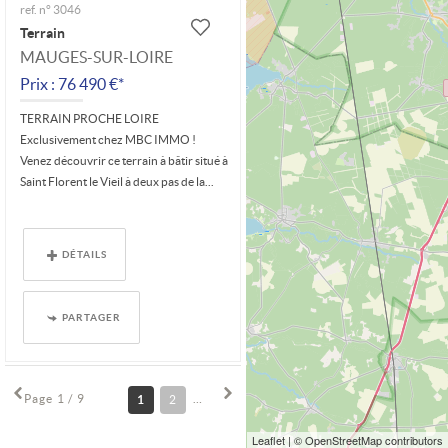
ref. n° 3046
Terrain
MAUGES-SUR-LOIRE
Prix : 76 490 €*
TERRAIN PROCHE LOIRE
Exclusivement chez MBC IMMO !
Venez découvrir ce terrain à bâtir situé à
Saint Florent le Vieil à deux pas de la...
DÉTAILS
PARTAGER
Page 1 / 9
1
2
3
4
5
6
7
8
9