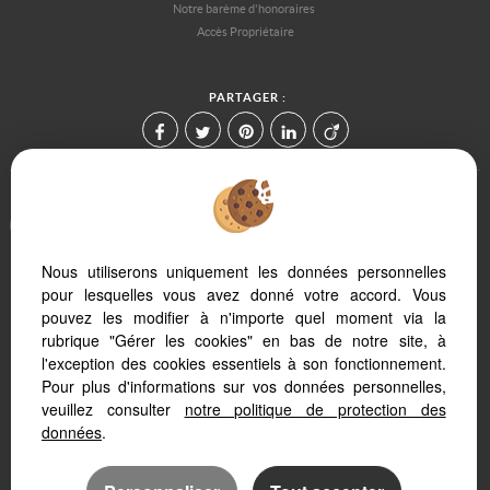
Notre barème d'honoraires
Accès Propriétaire
PARTAGER :
Afin de vous offrir un confort de lecture permanent, depuis votre PC,
votre tablette ou votre smartphone, notre site s'adapte
automatiquement aux différents types d'écrans
Nous utiliserons uniquement les données personnelles
pour lesquelles vous avez donné votre accord. Vous
pouvez les modifier à n'importe quel moment via la
Logiciel immobilier
Site internet immobilier
rubrique "Gérer les cookies" en bas de notre site, à
Référencement immobilier
l'exception des cookies essentiels à son fonctionnement.
Pour plus d'informations sur vos données personnelles,
veuillez consulter
notre politique de protection des
données
.