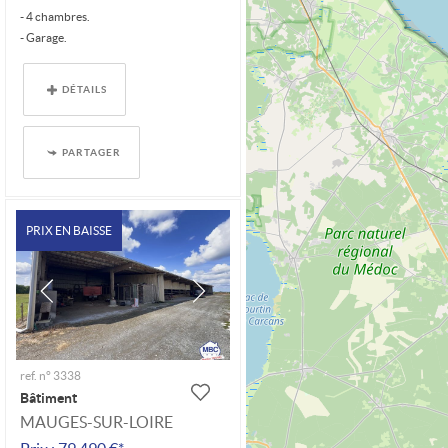
- 4 chambres.
- Garage.
- Parcelle de 1160 m².
- Ancienne maison à...
DÉTAILS
PARTAGER
PRIX EN BAISSE
ref. n° 3338
Bâtiment
MAUGES-SUR-LOIRE