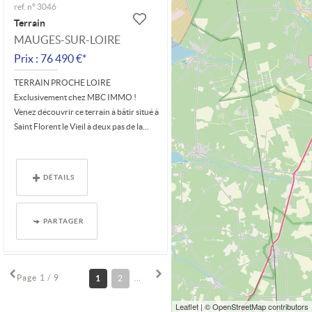
ref. n° 3046
Terrain
MAUGES-SUR-LOIRE
Prix : 76 490 €*
TERRAIN PROCHE LOIRE
Exclusivement chez MBC IMMO !
Venez découvrir ce terrain à bâtir situé à
Saint Florent le Vieil à deux pas de la...
DÉTAILS
PARTAGER
Page 1 / 9
1
2
3
4
5
6
7
8
9