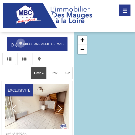
CRÉEZ UNE ALERTE E-MAIL
Date
Prix
CP
EXCLUSIVITÉ
ref. n° 3296b