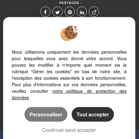
PARTAGER :
Afin de vous offrir un confort de lecture permanent, depuis votre PC,
votre tablette ou votre smartphone, notre site s'adapte
automatiquement aux différents types d'écrans
Nous utiliserons uniquement les données personnelles
pour lesquelles vous avez donné votre accord. Vous
pouvez les modifier à n'importe quel moment via la
Logiciel immo
Création site immobilier
rubrique "Gérer les cookies" en bas de notre site, à
Référencement immobilier
l'exception des cookies essentiels à son fonctionnement.
Pour plus d'informations sur vos données personnelles,
veuillez consulter
notre politique de protection des
données
.
Personnaliser
Tout accepter
Continuer sans accepter