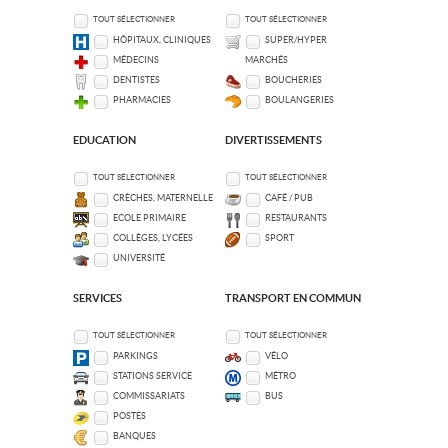
TOUT SÉLECTIONNER
TOUT SÉLECTIONNER
HÔPITAUX, CLINIQUES
SUPER/HYPER
MÉDECINS
MARCHÉS
DENTISTES
BOUCHERIES
PHARMACIES
BOULANGERIES
EDUCATION
DIVERTISSEMENTS
TOUT SÉLECTIONNER
TOUT SÉLECTIONNER
CRÈCHES, MATERNELLE
CAFÉ / PUB
ECOLE PRIMAIRE
RESTAURANTS
COLLÈGES, LYCÉES
SPORT
UNIVERSITÉ
SERVICES
TRANSPORT EN COMMUN
TOUT SÉLECTIONNER
TOUT SÉLECTIONNER
PARKINGS
VÉLO
STATIONS SERVICE
MÉTRO
COMMISSARIATS
BUS
POSTES
BANQUES