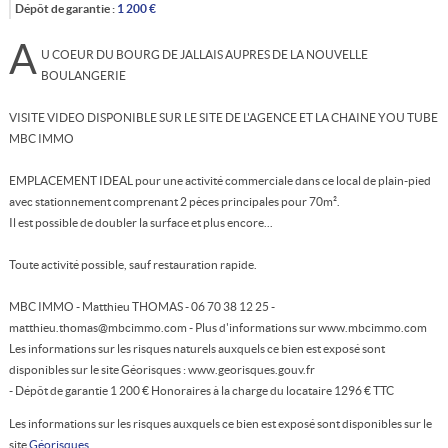
Dépôt de garantie :
1 200
€
A
U COEUR DU BOURG DE JALLAIS AUPRES DE LA NOUVELLE
BOULANGERIE
VISITE VIDEO DISPONIBLE SUR LE SITE DE L'AGENCE ET LA CHAINE YOU TUBE
MBC IMMO
EMPLACEMENT IDEAL pour une activité commerciale dans ce local de plain-pied
avec stationnement comprenant 2 pèces principales pour 70m².
Il est possible de doubler la surface et plus encore...
Toute activité possible, sauf restauration rapide.
MBC IMMO - Matthieu THOMAS - 06 70 38 12 25 -
matthieu.thomas@mbcimmo.com - Plus d'informations sur www.mbcimmo.com
Les informations sur les risques naturels auxquels ce bien est exposé sont
disponibles sur le site Géorisques : www.georisques.gouv.fr
- Dépôt de garantie 1 200 € Honoraires à la charge du locataire 1296 € TTC
Les informations sur les risques auxquels ce bien est exposé sont disponibles sur le
site
Géorisques