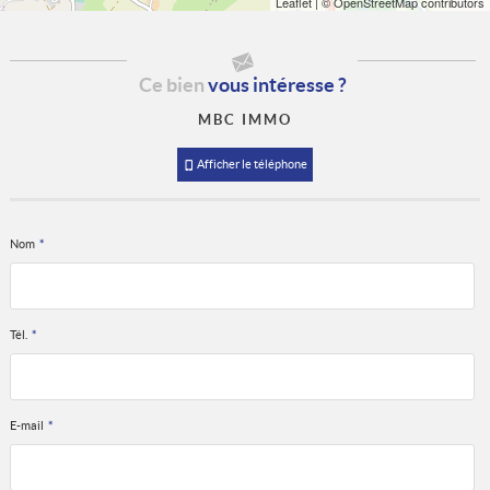
Leaflet
| © OpenStreetMap contributors
Ce bien
vous intéresse ?
MBC IMMO
Afficher le téléphone
Nom
*
Tél.
*
E-mail
*