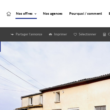
Nos offres
Nos agences
Pourquoi / comment
Partager l'annonce
Imprimer
Sélectionner
C