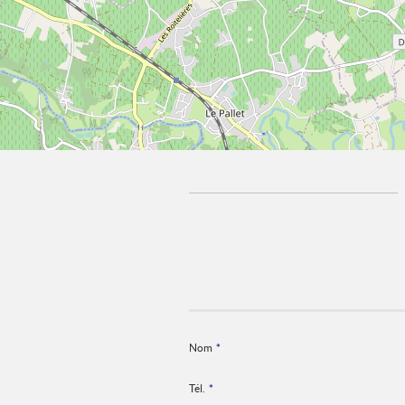
Nom
*
Tél.
*