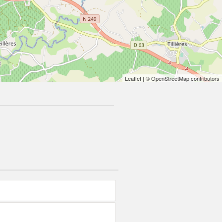
Leaflet
| © OpenStreetMap contributors