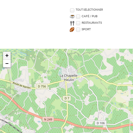
TOUT SÉLECTIONNER
CAFÉ / PUB
RESTAURANTS
SPORT
+
−