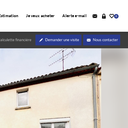
Estimation
Je veux acheter
Alerte e-mail
0
alculette financière
Demander une visite
Nous contacter