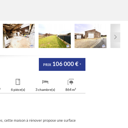
106 000 €
PRIX
*
²
6 pièce(s)
3 chambre(s)
864 m²
s, cette maison à rénover propose une surface