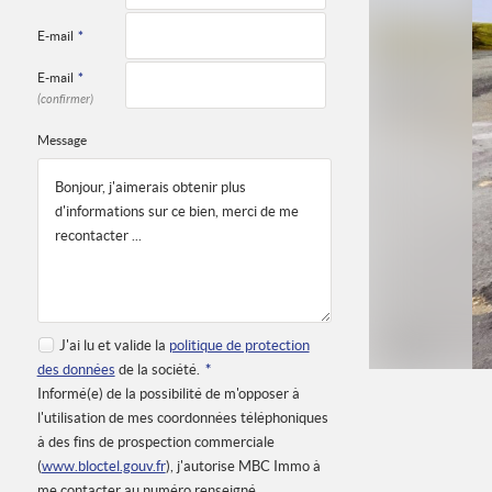
E-mail
*
E-mail
*
(confirmer)
Message
J'ai lu et valide la
politique de protection
des données
de la société.
*
Informé(e) de la possibilité de m'opposer à
l'utilisation de mes coordonnées téléphoniques
à des fins de prospection commerciale
(
www.bloctel.gouv.fr
), j'autorise MBC Immo à
me contacter au numéro renseigné.