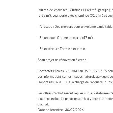
-Au rez-de-chaussée : Cuisine (11.64 m²), garage (19
(2.85 m²), buanderie avec cheminée (31.3 m²) et sec
- A l'étage : Des greniers pour un volume exploitable
- En annexe : Grange en pierre (57 m²).
- En extérieur : Terrasse et jardin.
Beau projet de rénovation à créer !
Contactez Nicolas BRICARD au 06.30.59.12.15 pour 
Les informations sur les risques naturels auxquels c
Honoraires : 6 % TTC à la charge de l’acquéreur Prix
Les offres d'achat seront reçues sur la plateforme d'
d'agence inclus. La participation à la vente interact
d'achat.
Date de l'enchère : 30/09/2026.