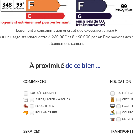
Logement à consommation énergétique excessive : classe F
our un usage standard: entre 6 230,00€ et 8 460,00€ par an.Prix moyens des 
(abonnement compris)
À proximité
de ce bien ...
COMMERCES
EDUCATION
TOUT SÉLECTIONNER
TOUT SÉLEC
SUPER/HYPER MARCHÉS
CRÈCHE
BOUCHERIES
ECOLE 
BOULANGERIES
COLLÈG
UNIVER
SERVICES
TRANSPORT