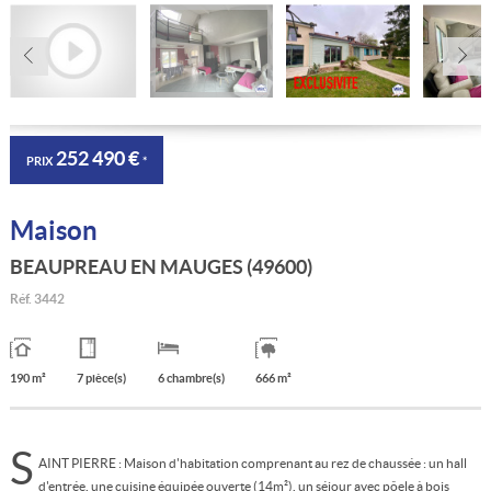
252 490 €
PRIX
*
Maison
BEAUPREAU EN MAUGES (49600)
Réf.
3442
190 m²
7 pièce(s)
6 chambre(s)
666 m²
S
AINT PIERRE : Maison d'habitation comprenant au rez de chaussée : un hall
d'entrée, une cuisine équipée ouverte (14m²), un séjour avec pôele à bois