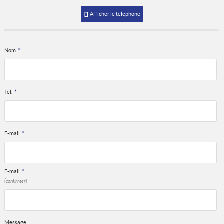
Afficher le téléphone
Nom
*
Tél.
*
E-mail
*
E-mail
*
(confirmer)
Message