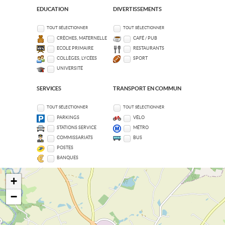
EDUCATION
DIVERTISSEMENTS
TOUT SÉLECTIONNER
TOUT SÉLECTIONNER
CRÈCHES, MATERNELLE
CAFÉ / PUB
ECOLE PRIMAIRE
RESTAURANTS
COLLÈGES, LYCÉES
SPORT
UNIVERSITÉ
SERVICES
TRANSPORT EN COMMUN
TOUT SÉLECTIONNER
TOUT SÉLECTIONNER
PARKINGS
VÉLO
STATIONS SERVICE
MÉTRO
COMMISSARIATS
BUS
POSTES
BANQUES
+
−