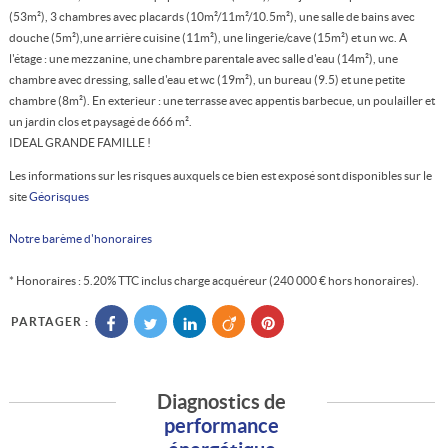
(53m²), 3 chambres avec placards (10m²/11m²/10.5m²), une salle de bains avec
douche (5m²),une arrière cuisine (11m²), une lingerie/cave (15m²) et un wc. A
l'étage : une mezzanine, une chambre parentale avec salle d'eau (14m²), une
chambre avec dressing, salle d'eau et wc (19m²), un bureau (9.5) et une petite
chambre (8m²). En exterieur : une terrasse avec appentis barbecue, un poulailler et
un jardin clos et paysagé de 666 m².
IDEAL GRANDE FAMILLE !
Les informations sur les risques auxquels ce bien est exposé sont disponibles sur le
site
Géorisques
Notre barème d'honoraires
* Honoraires : 5.20% TTC inclus charge acquéreur (240 000 € hors honoraires).
PARTAGER :
Diagnostics de
performance