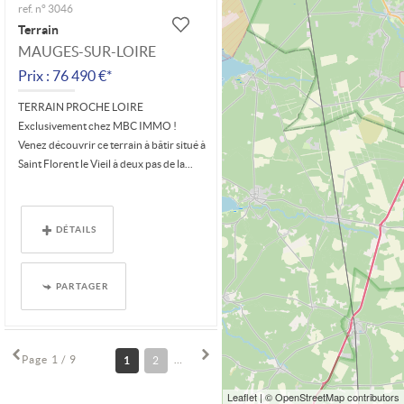
ref. n° 3046
Terrain
MAUGES-SUR-LOIRE
Prix : 76 490 €*
TERRAIN PROCHE LOIRE
Exclusivement chez MBC IMMO !
Venez découvrir ce terrain à bâtir situé à
Saint Florent le Vieil à deux pas de la...
DÉTAILS
PARTAGER
Page 1 / 9
1
2
3
4
5
6
7
8
9