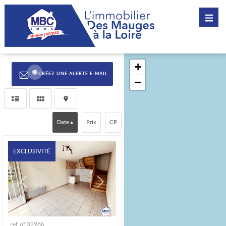
CRÉEZ UNE ALERTE E-MAIL
Date
Prix
CP
EXCLUSIVITÉ
ref. n° 3296b