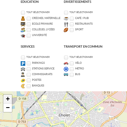
EDUCATION
DIVERTISSEMENTS
TOUT SÉLECTIONNER
TOUT SÉLECTIONNER
CRÈCHES, MATERNELLE
CAFÉ / PUB
ECOLE PRIMAIRE
RESTAURANTS
COLLÈGES, LYCÉES
SPORT
UNIVERSITÉ
SERVICES
TRANSPORT EN COMMUN
TOUT SÉLECTIONNER
TOUT SÉLECTIONNER
PARKINGS
VÉLO
STATIONS SERVICE
MÉTRO
COMMISSARIATS
BUS
POSTES
BANQUES
+
−