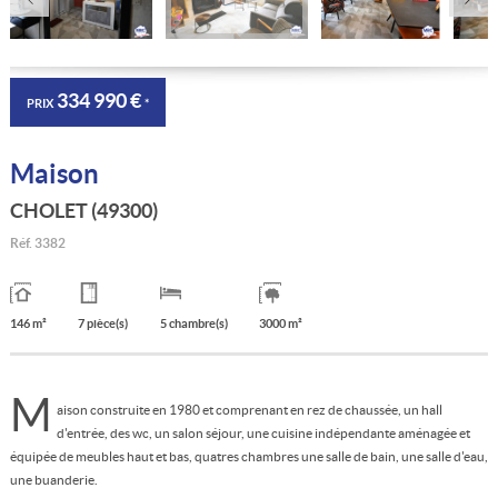
334 990 €
PRIX
*
Maison
CHOLET (49300)
Réf.
3382
146 m²
7 pièce(s)
5 chambre(s)
3000 m²
M
aison construite en 1980 et comprenant en rez de chaussée, un hall
d'entrée, des wc, un salon séjour, une cuisine indépendante aménagée et
équipée de meubles haut et bas, quatres chambres une salle de bain, une salle d'eau,
une buanderie.