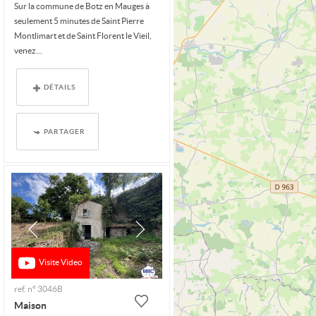
Sur la commune de Botz en Mauges à
seulement 5 minutes de Saint Pierre
Montlimart et de Saint Florent le Vieil,
venez...
DÉTAILS
PARTAGER
Visite Video
ref. n° 3046B
Maison