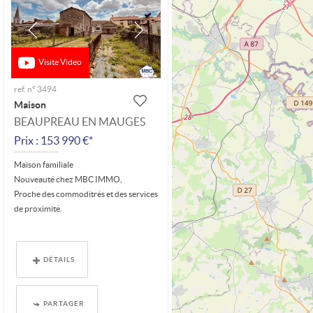
Visite Video
ref. n° 3494
Maison
BEAUPREAU EN MAUGES
Prix : 153 990 €*
Maison familiale
Nouveauté chez MBC IMMO,
Proche des commoditrés et des services
de proximité.
Au rez-de-chaussée : pièce de vie (31...
DÉTAILS
PARTAGER