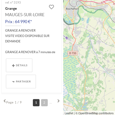
ref. n° 3193
Grange
MAUGES-SUR-LOIRE
Prix : 64 990 €*
GRANGE A RENOVER
VISITE VIDEO DISPONIBLE SUR
DEMANDE
GRANGE A RENOVER à 7 minutes de
SAINT FLORENT LE VIEIL et 10 minutes
de LIRÉ sur...
DÉTAILS
PARTAGER
Page 1 / 9
1
2
3
4
5
6
7
8
9