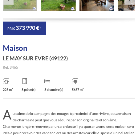
373 990 €
PRIX
*
Maison
LE MAY SUR EVRE (49122)
Réf.
3465
223 m²
8 pièce(s)
3 chambre(s)
5637 m²
A
u calme de la campagne des mauges à proximité d'une rivière, cette maison
de charme ne peut que vous séduire par son orginalité et son âme.
Charmente longère rénovée par un architecte il y a quarante ans, cette maison sera
idéale pour recevoir des vancanciers ou des artistes car elle dispose d'un bel atelier