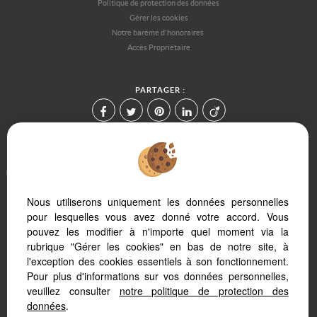
Politique de protection des données
Gérer les cookies
Notre barème d'honoraires
Accès Propriétaire
PARTAGER :
Afin de vous offrir un confort de lecture permanent, depuis votre PC,
votre tablette ou votre smartphone, notre site s'adapte
automatiquement aux différents types d'écrans
Nous utiliserons uniquement les données personnelles
pour lesquelles vous avez donné votre accord. Vous
pouvez les modifier à n'importe quel moment via la
Logiciel de transaction
Site internet immobilier
rubrique "Gérer les cookies" en bas de notre site, à
Référencement immobilier
l'exception des cookies essentiels à son fonctionnement.
Pour plus d'informations sur vos données personnelles,
veuillez consulter
notre politique de protection des
données
.