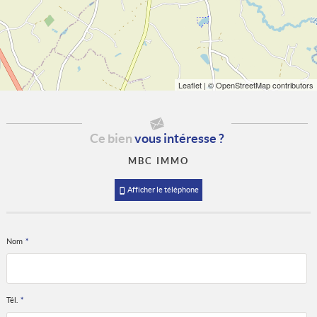
Leaflet
| © OpenStreetMap contributors
Ce bien
vous intéresse ?
MBC IMMO
Afficher le téléphone
Nom
*
Tél.
*