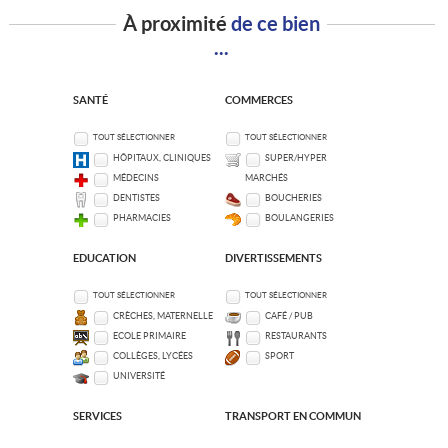
À proximité
de ce bien
...
SANTÉ
COMMERCES
TOUT SÉLECTIONNER
TOUT SÉLECTIONNER
HÔPITAUX, CLINIQUES
SUPER/HYPER
MÉDECINS
MARCHÉS
DENTISTES
BOUCHERIES
PHARMACIES
BOULANGERIES
EDUCATION
DIVERTISSEMENTS
TOUT SÉLECTIONNER
TOUT SÉLECTIONNER
CRÈCHES, MATERNELLE
CAFÉ / PUB
ECOLE PRIMAIRE
RESTAURANTS
COLLÈGES, LYCÉES
SPORT
UNIVERSITÉ
SERVICES
TRANSPORT EN COMMUN