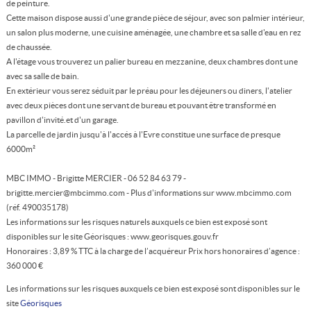
de peinture.
Cette maison dispose aussi d'une grande pièce de séjour, avec son palmier intérieur,
un salon plus moderne, une cuisine aménagée, une chambre et sa salle d'eau en rez
de chaussée.
A l'étage vous trouverez un palier bureau en mezzanine, deux chambres dont une
avec sa salle de bain.
En extérieur vous serez séduit par le préau pour les déjeuners ou diners, l'atelier
avec deux pièces dont une servant de bureau et pouvant être transformé en
pavillon d'invité.et d'un garage.
La parcelle de jardin jusqu'à l'accés à l'Evre constitue une surface de presque
6000m²
MBC IMMO - Brigitte MERCIER - 06 52 84 63 79 -
brigitte.mercier@mbcimmo.com - Plus d'informations sur www.mbcimmo.com
(réf. 490035178)
Les informations sur les risques naturels auxquels ce bien est exposé sont
disponibles sur le site Géorisques : www.georisques.gouv.fr
Honoraires : 3,89 % TTC à la charge de l’acquéreur Prix hors honoraires d’agence :
360 000 €
Les informations sur les risques auxquels ce bien est exposé sont disponibles sur le
site
Géorisques