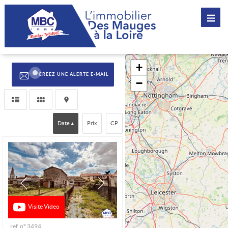
CRÉEZ UNE ALERTE E-MAIL
Date
Prix
CP
Visite Video
ref. n° 3494