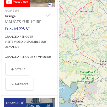
Visite Video
ref. n° 3193
Grange
MAUGES-SUR-LOIRE
Prix : 64 990 €*
GRANGE A RENOVER
VISITE VIDEO DISPONIBLE SUR
DEMANDE
GRANGE A RENOVER à 7 minutes de
SAINT FLORENT LE VIEIL et 10 minutes
de LIRÉ sur...
DÉTAILS
PARTAGER
NOUVEAUTÉ