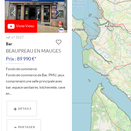
Visite Video
ref. n° 3527
Bar
BEAUPREAU EN MAUGES
Prix : 89 990 €*
Fonds de commerce
Fonds de commerce de Bar, PMU, jeux
comprenant une salle principale avec
bar, espace sanitaires, kitchenette, cave
en...
DÉTAILS
PARTAGER