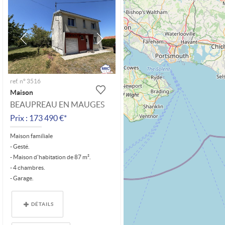
ref. n° 3516
Maison
BEAUPREAU EN MAUGES
Prix : 173 490 €*
Maison familiale
- Gesté.
- Maison d'habitation de 87 m².
- 4 chambres.
- Garage.
- Parcelle de 1160 m².
- Ancienne maison à...
DÉTAILS