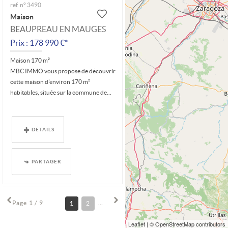
ref. n° 3490
Maison
BEAUPREAU EN MAUGES
Prix : 178 990 €*
Maison 170 m²
MBC IMMO vous propose de découvrir
cette maison d'environ 170 m²
habitables, située sur la commune de...
DÉTAILS
PARTAGER
Page 1 / 9
1
2
3
4
5
6
7
8
9