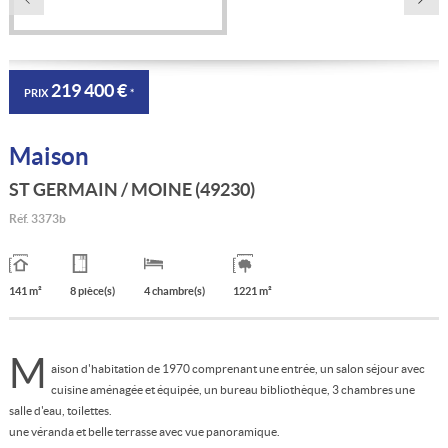
219 400 €
PRIX
*
Maison
ST GERMAIN / MOINE (49230)
Réf.
3373b
141 m²
8 pièce(s)
4 chambre(s)
1221 m²
M
aison d'habitation de 1970 comprenant une entrée, un salon séjour avec
cuisine aménagée et équipée, un bureau bibliothèque, 3 chambres une
salle d'eau, toilettes.
une véranda et belle terrasse avec vue panoramique.