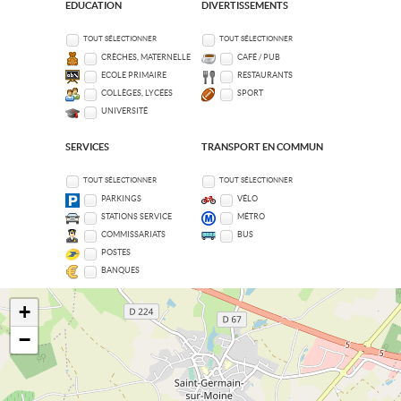
EDUCATION
DIVERTISSEMENTS
TOUT SÉLECTIONNER
TOUT SÉLECTIONNER
CRÈCHES, MATERNELLE
CAFÉ / PUB
ECOLE PRIMAIRE
RESTAURANTS
COLLÈGES, LYCÉES
SPORT
UNIVERSITÉ
SERVICES
TRANSPORT EN COMMUN
TOUT SÉLECTIONNER
TOUT SÉLECTIONNER
PARKINGS
VÉLO
STATIONS SERVICE
MÉTRO
COMMISSARIATS
BUS
POSTES
BANQUES
+
−