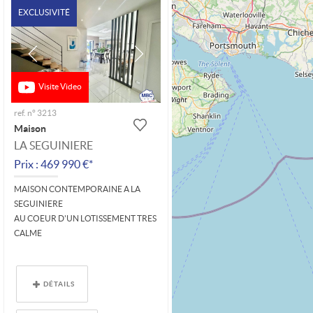
EXCLUSIVITÉ
Visite Video
ref. n° 3213
Maison
LA SEGUINIERE
Prix : 469 990 €*
MAISON CONTEMPORAINE A LA
SEGUINIERE
AU COEUR D'UN LOTISSEMENT TRES
CALME
VISITE VIDEO SUR LE SITE DE
L'AGENCE ET LA CHAINE YOU TUBE
DÉTAILS
MBC IMMO