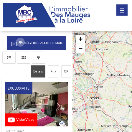
CRÉEZ UNE ALERTE E-MAIL
Date
Prix
CP
EXCLUSIVITÉ
Visite Video
ref. n° 3442