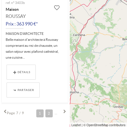
ref. n° 3403b
Maison
ROUSSAY
Prix : 363 990 €*
MAISON D'ARCHITECTE
Belle maison d'architecte à Roussay
comprenant au rez de chaussée, un
salon séjour avec plafond cathédral,
une cuisine...
DÉTAILS
PARTAGER
Page 7 / 9
1
2
3
4
5
6
7
8
9