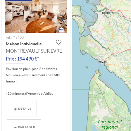
ref. n° 3400
Maison individuelle
MONTREVAULT SUR EVRE
Prix : 194 490 €*
Pavillon de plain-pied 3 chambres
Nouveau & exclusivement chez MBC
Immo !
- 15 minutes d'Ancenis et Vallet.
- 5 minutes du Fuilet.
DÉTAILS
Sur une commune...
PARTAGER